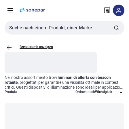
Zur
Zum
Navigation
Inhalt
springen
springen
Sucheingabe
Breadcrumb anzeigen
Nel nostro assortimento trovi
luminari di allerta con beacon
rotante
, progettati per garantire una visibilità ottimale in contesti
critici. Questi dispositivi di illuminazione sono ideali per applicazioni
industriali, cantieristiche e di emergenza, dove la sicurezza è
Produkt
Ordnen nach
fondamentale. Grazie alla loro capacità di emettere un fascio di
luce rotante, contribuiscono a segnalare potenziali pericoli e
comunicare avvisi importanti, migliorando l'efficienza operativa e la
protezione del personale.