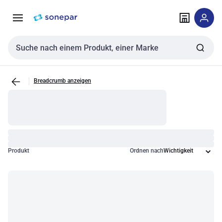
Zur
Zum
Navigation
Inhalt
springen
springen
Sucheingabe
Breadcrumb anzeigen
Produkt
Ordnen nach