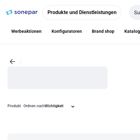
Zur
Zum
Navigation
Inhalt
Produkte und Dienstleistungen
Such
springen
springen
Werbeaktionen
Konfiguratoren
Brand shop
Katalo
Produkt
Ordnen nach