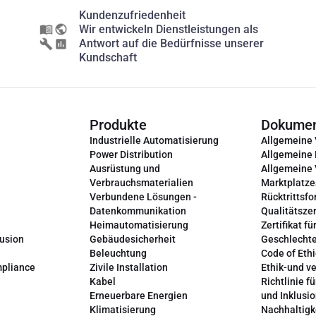
Kundenzufriedenheit
Wir entwickeln Dienstleistungen als
Antwort auf die Bedürfnisse unserer
Kundschaft
Produkte
Dokume
Industrielle Automatisierung
Allgemeine
Power Distribution
Allgemeine
Ausrüstung und
Allgemeine
Verbrauchsmaterialien
Marktplatze
Verbundene Lösungen -
Rücktrittsfo
Datenkommunikation
Qualitätszer
Heimautomatisierung
Zertifikat fü
lusion
Gebäudesicherheit
Geschlechte
Beleuchtung
Code of Ethi
mpliance
Zivile Installation
Ethik-und v
Kabel
Richtlinie fü
Erneuerbare Energien
und Inklusi
Klimatisierung
Nachhaltigk