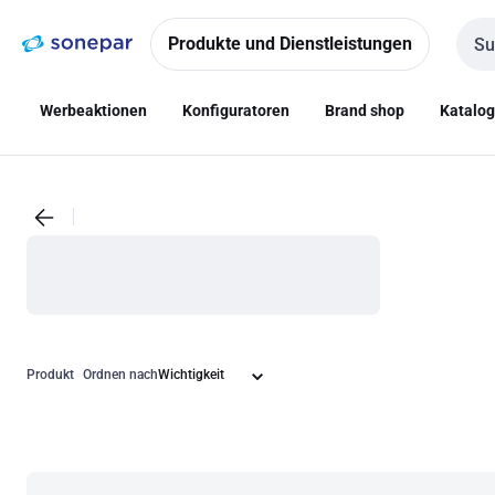
Zur
Zum
Navigation
Inhalt
Produkte und Dienstleistungen
Such
springen
springen
Werbeaktionen
Konfiguratoren
Brand shop
Katalo
Produkt
Ordnen nach