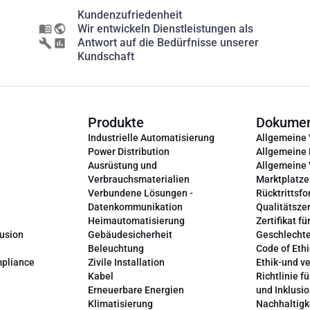
Kundenzufriedenheit
Wir entwickeln Dienstleistungen als
Antwort auf die Bedürfnisse unserer
Kundschaft
Produkte
Dokume
Industrielle Automatisierung
Allgemeine
Power Distribution
Allgemeine
Ausrüstung und
Allgemeine
Verbrauchsmaterialien
Marktplatze
Verbundene Lösungen -
Rücktrittsfo
Datenkommunikation
Qualitätszer
Heimautomatisierung
Zertifikat fü
lusion
Gebäudesicherheit
Geschlechte
Beleuchtung
Code of Ethi
mpliance
Zivile Installation
Ethik-und v
Kabel
Richtlinie fü
Erneuerbare Energien
und Inklusi
Klimatisierung
Nachhaltigk