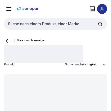
Zur
Zum
Navigation
Inhalt
springen
springen
Sucheingabe
Breadcrumb anzeigen
Produkt
Ordnen nach