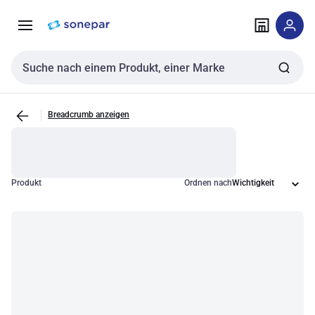
Zur
Zum
Navigation
Inhalt
springen
springen
Sucheingabe
Breadcrumb anzeigen
Produkt
Ordnen nach