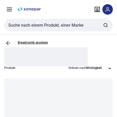
Zur
Zum
Navigation
Inhalt
springen
springen
Sucheingabe
Breadcrumb anzeigen
Produkt
Ordnen nach