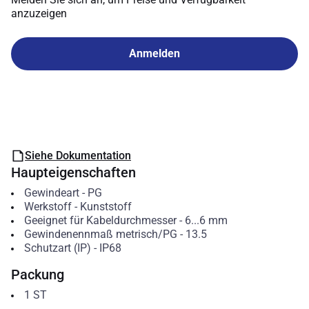
anzuzeigen
Anmelden
Siehe Dokumentation
Haupteigenschaften
Gewindeart
-
PG
Werkstoff
-
Kunststoff
Geeignet für Kabeldurchmesser
-
6...6
mm
Gewindenennmaß metrisch/PG
-
13.5
Schutzart (IP)
-
IP68
Packung
1
ST