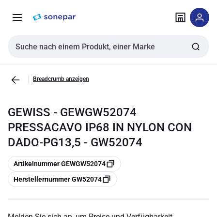
Zur
Zum
Navigation
Inhalt
springen
springen
Sucheingabe
Breadcrumb anzeigen
GEWISS - GEWGW52074
PRESSACAVO IP68 IN NYLON CON
DADO-PG13,5 - GW52074
Kopieren
Artikelnummer GEWGW52074
Kopieren
Herstellernummer GW52074
Melden Sie sich an, um Preise und Verfügbarkeit