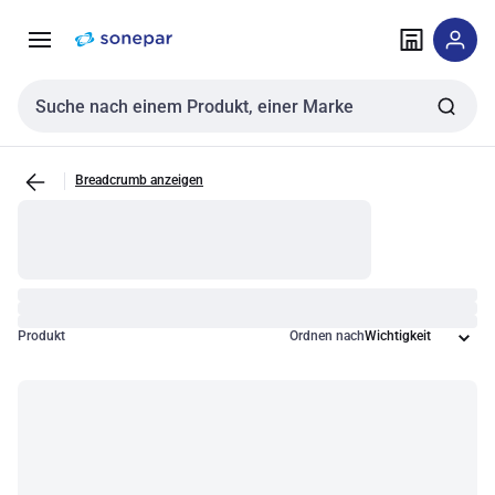
Zur
Zum
Navigation
Inhalt
springen
springen
Sucheingabe
Breadcrumb anzeigen
Produkt
Ordnen nach