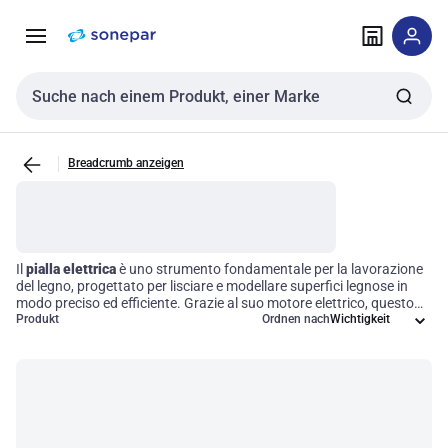
Zur
Zum
Navigation
Inhalt
springen
springen
Sucheingabe
Breadcrumb anzeigen
Il
pialla elettrica
è uno strumento fondamentale per la lavorazione
del legno, progettato per lisciare e modellare superfici legnose in
modo preciso ed efficiente. Grazie al suo motore elettrico, questo
utensile aziona una lama rotante che permette di ottenere finiture
Produkt
Ordnen nach
piane e uniformi sui materiali legnosi. Utilizzata comunemente nel
settore dell'edilizia e della falegnameria, la pialla elettrica è
indispensabile per operazioni come il livellamento delle superfici, la
riduzione dello spessore e la creazione di scanalature, ottimizzando
così il processo di lavorazione e garantendo risultati professionali.