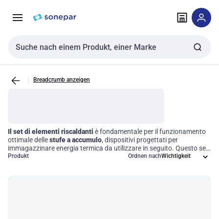
Zur
Zum
Navigation
Inhalt
springen
springen
Sucheingabe
Breadcrumb anzeigen
Il set di elementi riscaldanti
è fondamentale per il funzionamento
ottimale delle
stufe a accumulo
, dispositivi progettati per
immagazzinare energia termica da utilizzare in seguito. Questo set
comprende tutti i componenti necessari per garantire un processo
Produkt
Ordnen nach
di riscaldamento efficace, permettendo una gestione efficiente
dell'energia e un rilascio controllato del calore. Scegliere un set di
elementi riscaldanti di qualità significa investire in un comfort
duraturo e in un significativo risparmio energetico.