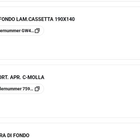
 FONDO LAM.CASSETTA 190X140
llernummer
GW44615
ORT. APR. C-MOLLA
llernummer
7590790
RA DI FONDO