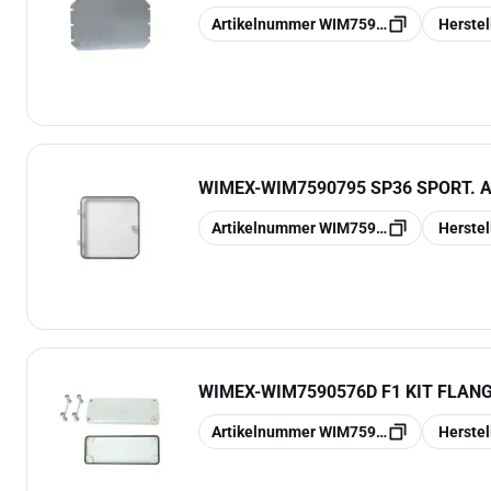
Kopieren
Kopieren
Artikelnummer
WIM7590470
Herste
WIMEX
-
WIM7590795 SP36 SPORT. AP
Kopieren
Kopieren
Artikelnummer
WIM7590795
Herste
WIMEX
-
WIM7590576D F1 KIT FLANG
Kopieren
Kopieren
Artikelnummer
WIM7590576D
Herste