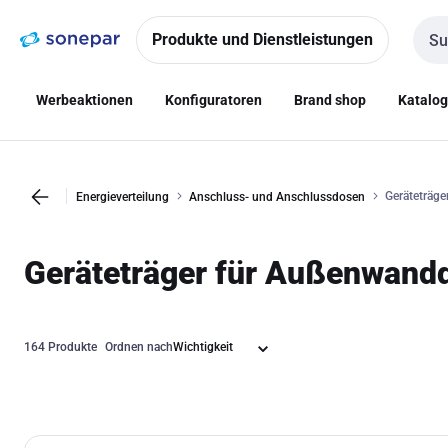
Zur
Zum
Navigation
Inhalt
Produkte und Dienstleistungen
Such
springen
springen
Werbeaktionen
Konfiguratoren
Brand shop
Katalo
Geräteträg
Energieverteilung
Anschluss- und Anschlussdosen
Geräteträger für Außenwan
164 Produkte
Ordnen nach