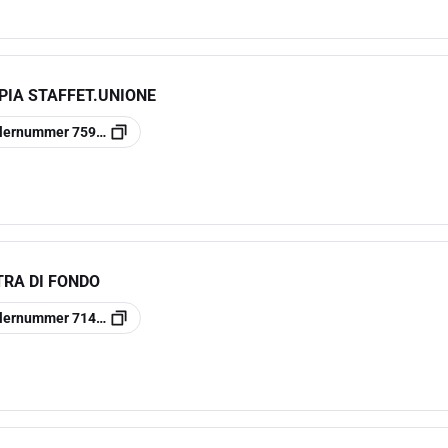
PIA STAFFET.UNIONE
llernummer
7590632
TRA DI FONDO
llernummer
7149060