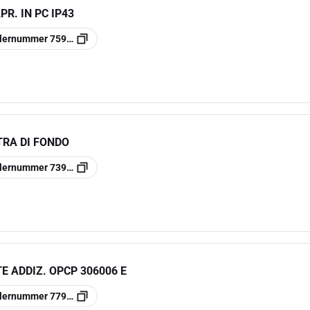
R. IN PC IP43
llernummer
7590794
TRA DI FONDO
llernummer
7390060
E ADDIZ. OPCP 306006 E
llernummer
7790806