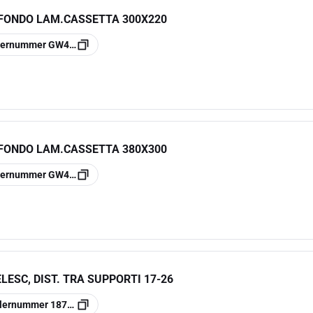
 FONDO LAM.CASSETTA 300X220
llernummer
GW44617
 FONDO LAM.CASSETTA 380X300
llernummer
GW44618
LESC, DIST. TRA SUPPORTI 17-26
llernummer
187191