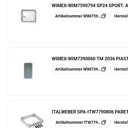
WIMEX
-
WIM7590794 SP24 SPORT. AP
Kopieren
Kopieren
Artikelnummer
WIM7590794
Herste
WIMEX
-
WIM7390060 TM 2036 PIAS
Kopieren
Kopieren
Artikelnummer
WIM7390060
Herste
ITALWEBER SPA
-
ITW7790806 PARET
Kopieren
Kopieren
Artikelnummer
ITW7790806
Herste