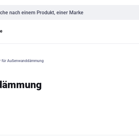
eingabe
ge
er für Außenwanddämmung
ddämmung