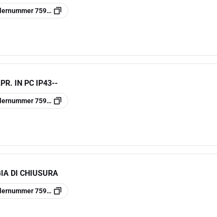
llernummer
7590470
R. IN PC IP43--
llernummer
7590795
IA DI CHIUSURA
llernummer
7590576D