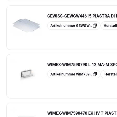
GEWISS
-
GEWGW44615 PIASTRA DI
Kopieren
Kopieren
Artikelnummer
GEWGW44615
Herste
WIMEX
-
WIM7590790 L 12 MA-M SP
Kopieren
Kopieren
Artikelnummer
WIM7590790
Herste
WIMEX
-
WIM7590470 EK HV T PIAST