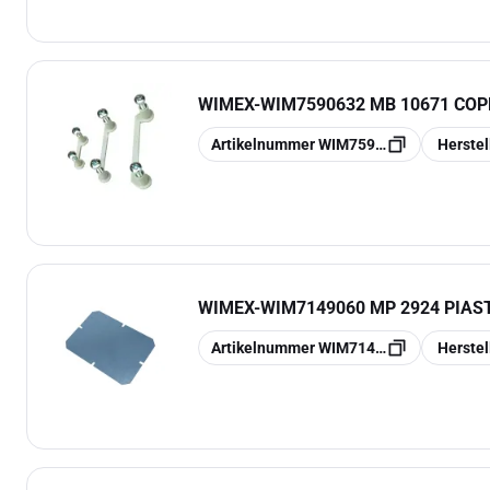
WIMEX
-
WIM7590632 MB 10671 COP
Kopieren
Kopieren
Artikelnummer
WIM7590632
Herste
WIMEX
-
WIM7149060 MP 2924 PIAS
Kopieren
Kopieren
Artikelnummer
WIM7149060
Herste