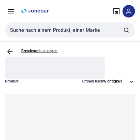
Zur
Zum
Navigation
Inhalt
springen
springen
Sucheingabe
Breadcrumb anzeigen
Produkt
Ordnen nach