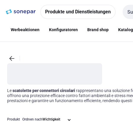
Zur
Zum
Navigation
Inhalt
Produkte und Dienstleistungen
Such
springen
springen
Werbeaktionen
Konfiguratoren
Brand shop
Katalo
Le
scatolette per connettori circolari
rappresentano una soluzione fon
offrono una protezione efficace contro fattori ambientali e stress mecc
prestazioni e garantire un funzionamento efficiente, rendendo questi a
Produkt
Ordnen nach