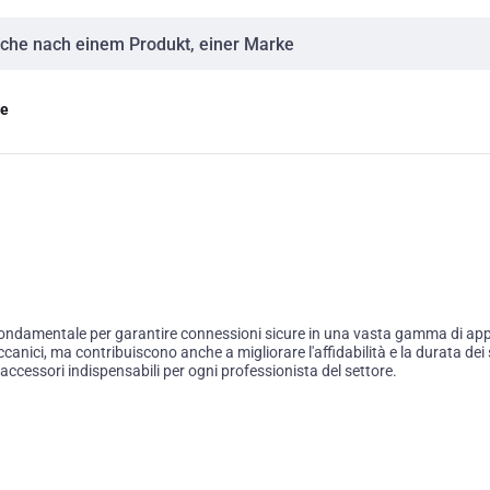
eingabe
ge
damentale per garantire connessioni sicure in una vasta gamma di applica
anici, ma contribuiscono anche a migliorare l'affidabilità e la durata dei s
ccessori indispensabili per ogni professionista del settore.