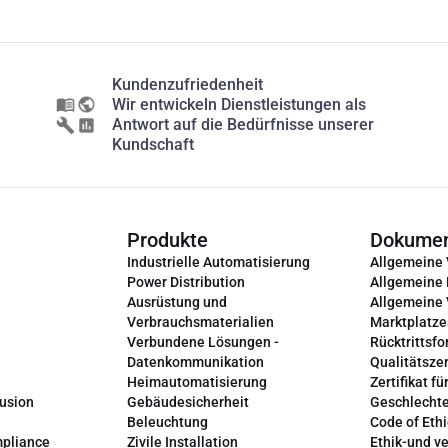
Kundenzufriedenheit
Wir entwickeln Dienstleistungen als
Antwort auf die Bedürfnisse unserer
Kundschaft
Produkte
Dokume
Industrielle Automatisierung
Allgemeine
Power Distribution
Allgemeine
Ausrüstung und
Allgemeine
Verbrauchsmaterialien
Marktplatze
Verbundene Lösungen -
Rücktrittsfo
Datenkommunikation
Qualitätszer
Heimautomatisierung
Zertifikat fü
lusion
Gebäudesicherheit
Geschlechte
Beleuchtung
Code of Ethi
mpliance
Zivile Installation
Ethik-und v