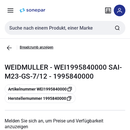
Zur
Zum
Navigation
Inhalt
springen
springen
Sucheingabe
Breadcrumb anzeigen
WEIDMULLER - WEI1995840000 SAI-
M23-GS-7/12 - 1995840000
Kopieren
Artikelnummer WEI1995840000
Kopieren
Herstellernummer 1995840000
Melden Sie sich an, um Preise und Verfügbarkeit
anzuzeigen