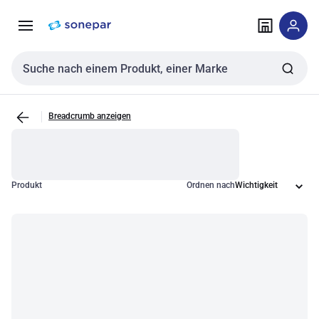
Zur
Zum
Navigation
Inhalt
springen
springen
Sucheingabe
Breadcrumb anzeigen
Produkt
Ordnen nach