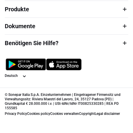
Produkte
Dokumente
Benötigen Sie Hilfe?
Sprache
© Sonepar Italia S.p.A. Einzelunternehmen | Eingetragener Firmensitz und
Verwaltungssitz: Riviera Maestri del Lavoro, 24, 35127 Padova (PD) |
Grundkapital € 28.000.000 i.v. | USt-IdNr/IdNr IT00825330285 | REA PD
155585
Privacy Policy
Cookies policy
Cookies verwalten
Copyright
Legal disclaimer