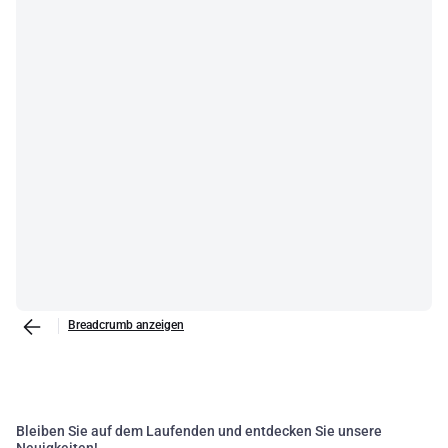
L'utilizzo di componenti di alta qualità nei vostri impianti
fotovoltaici non solo migliora l'efficienza e la durata dei sistemi, ma
contribuisce anche a ridurre l'impatto ambientale della produzione
di energia. Mantenendo un occhio di riguardo per le nuove
tecnologie, potrete offrire soluzioni sempre più innovative e
sostenibili ai vostri clienti.
Breadcrumb anzeigen
Bleiben Sie auf dem Laufenden und entdecken Sie unsere