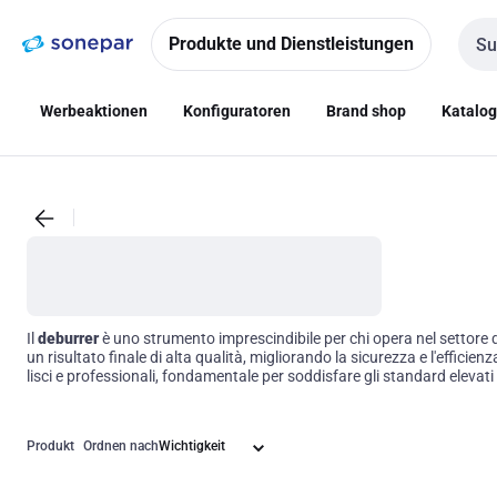
Zur
Zum
Navigation
Inhalt
Produkte und Dienstleistungen
Such
springen
springen
Werbeaktionen
Konfiguratoren
Brand shop
Katalo
Il
deburrer
è uno strumento imprescindibile per chi opera nel settore de
un risultato finale di alta qualità, migliorando la sicurezza e l'efficien
lisci e professionali, fondamentale per soddisfare gli standard elevati
Produkt
Ordnen nach