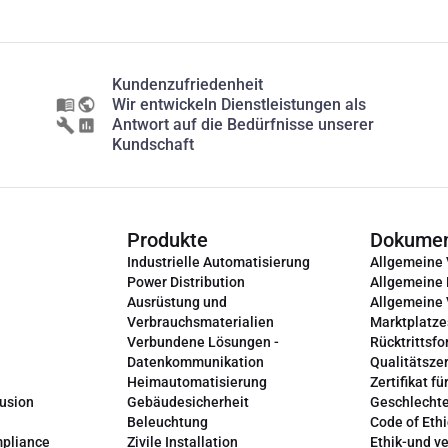
Kundenzufriedenheit
Wir entwickeln Dienstleistungen als
Antwort auf die Bedürfnisse unserer
Kundschaft
Produkte
Dokume
Industrielle Automatisierung
Allgemeine
Power Distribution
Allgemeine
Ausrüstung und
Allgemeine
Verbrauchsmaterialien
Marktplatze
Verbundene Lösungen -
Rücktrittsfo
Datenkommunikation
Qualitätszer
Heimautomatisierung
Zertifikat fü
lusion
Gebäudesicherheit
Geschlechte
Beleuchtung
Code of Ethi
mpliance
Zivile Installation
Ethik-und v