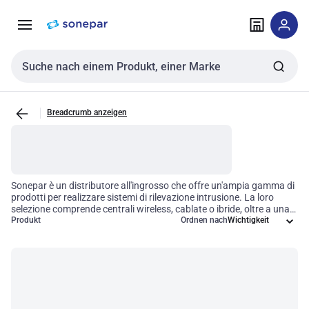
Zur
Zum
Navigation
Inhalt
springen
springen
Sucheingabe
Breadcrumb anzeigen
Sonepar è un distributore all'ingrosso che offre un'ampia gamma di
prodotti per realizzare sistemi di rilevazione intrusione. La loro
selezione comprende centrali wireless, cablate o ibride, oltre a una
vasta gamma di rilevatori, come rilevatori a contatto magnetico,
Produkt
Ordnen nach
tecnologia ad infrarosso e rivelatori a doppia tecnologia. Per
quanto riguarda i tipi di sistemi di rilevazione intrusione, Sonepar
fornisce centrali wireless, centrali cablate, centrali ibride, rilevatori
magnetici, rilevatori a infrarossi, rivelatori a doppia tecnologia
(infrarosso + microonda), rilevatori per installazione in esterno,
sirene e barriere ad infrarossi e microonde. La scelta del tipo di
impianto di allarme dipende da diversi fattori. La prima analisi