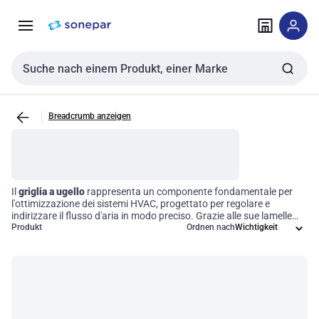
Zur
Zum
Navigation
Inhalt
springen
springen
Sucheingabe
Breadcrumb anzeigen
Il
griglia a ugello
rappresenta un componente fondamentale per
l'ottimizzazione dei sistemi HVAC, progettato per regolare e
indirizzare il flusso d'aria in modo preciso. Grazie alle sue lamelle
regolabili o fisse, questo dispositivo consente di controllare
Produkt
Ordnen nach
efficacemente la distribuzione dell'aria all'interno degli ambienti,
migliorando il comfort e l'efficienza energetica nelle applicazioni di
riscaldamento, raffreddamento e ventilazione. Investire in
accessori di alta qualità come la griglia a ugello significa garantire
prestazioni superiori e una gestione ottimale dell'aria, contribuendo
a creare spazi più salubri e confortevoli.