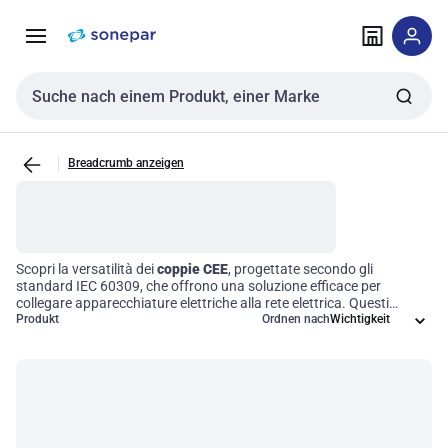
Zur
Zum
Navigation
Inhalt
springen
springen
Sucheingabe
Breadcrumb anzeigen
Scopri la versatilità dei
coppie CEE
, progettate secondo gli
standard IEC 60309, che offrono una soluzione efficace per
collegare apparecchiature elettriche alla rete elettrica. Questi
connettori, grazie al loro design robusto, garantiscono sicurezza e
Produkt
Ordnen nach
affidabilità nelle applicazioni ad alta potenza, rendendoli ideali per
ambienti industriali e all'aperto. Scegliere le giuste coppie CEE
significa ottimizzare l'efficienza operativa, assicurando un
funzionamento senza interruzioni e un'adeguata protezione contro
le condizioni avverse.