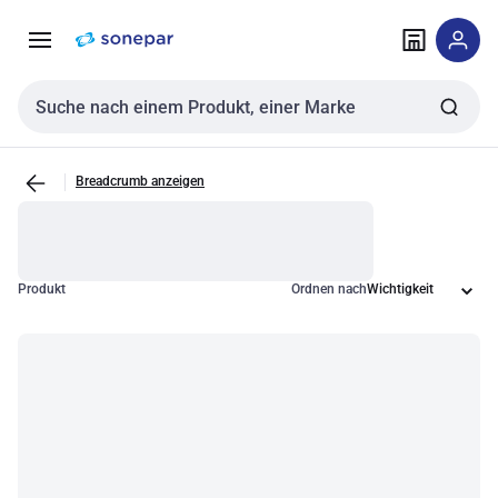
Zur
Zum
Navigation
Inhalt
springen
springen
Sucheingabe
Breadcrumb anzeigen
Produkt
Ordnen nach