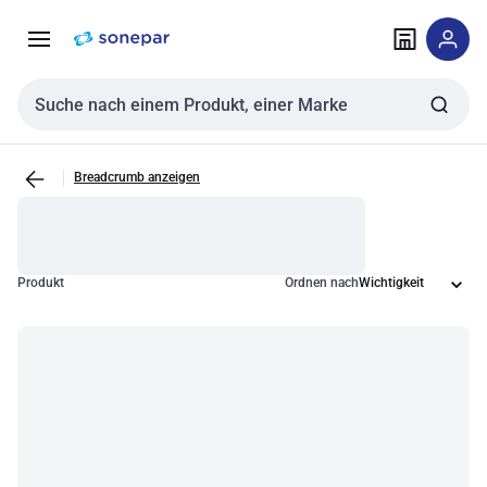
Zur
Zum
Navigation
Inhalt
springen
springen
Sucheingabe
Breadcrumb anzeigen
Produkt
Ordnen nach