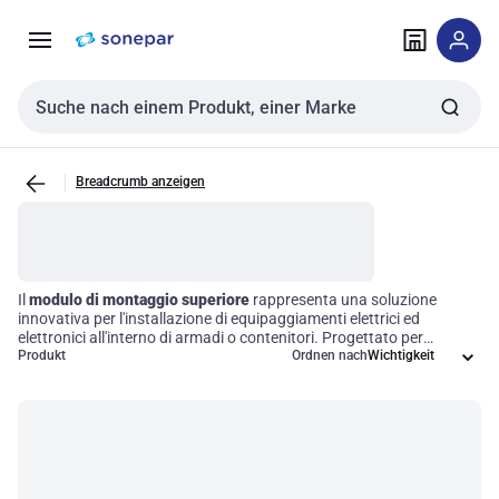
Zur
Zum
Navigation
Inhalt
springen
springen
Sucheingabe
Breadcrumb anzeigen
Il
modulo di montaggio superiore
rappresenta una soluzione
innovativa per l'installazione di equipaggiamenti elettrici ed
elettronici all'interno di armadi o contenitori. Progettato per
garantire un'ottimale organizzazione e sicurezza, questo
Produkt
Ordnen nach
componente permette un facile accesso e una manutenzione
semplificata. Grazie al suo design versatile, il modulo si integra
perfettamente in diverse tipologie di contenitori, assicurando
compatibilità ed efficienza nelle installazioni tecniche.