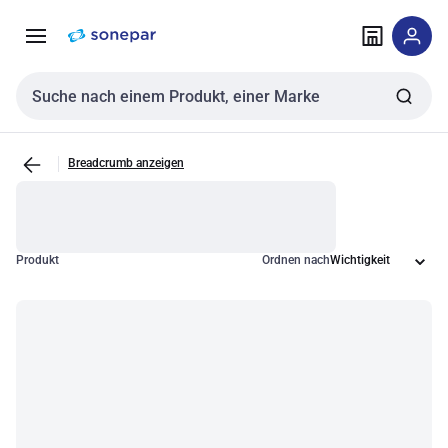
Zur
Zum
Navigation
Inhalt
springen
springen
Sucheingabe
Breadcrumb anzeigen
Produkt
Ordnen nach