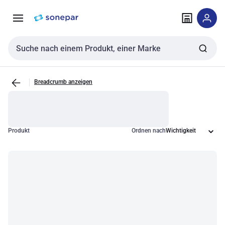
Zur
Zum
Navigation
Inhalt
springen
springen
Sucheingabe
Breadcrumb anzeigen
Produkt
Ordnen nach