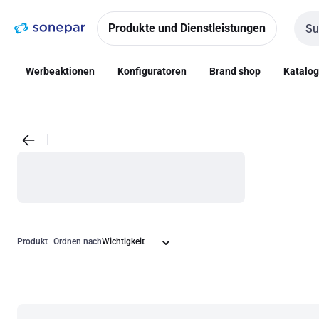
Zur
Zum
Navigation
Inhalt
Produkte und Dienstleistungen
Such
springen
springen
Werbeaktionen
Konfiguratoren
Brand shop
Katalo
Produkt
Ordnen nach