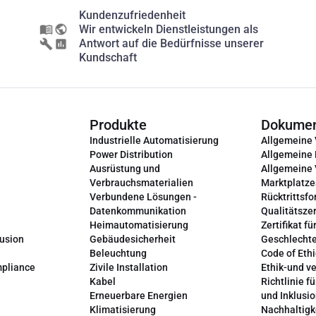
Kundenzufriedenheit
Wir entwickeln Dienstleistungen als
Antwort auf die Bedürfnisse unserer
Kundschaft
Produkte
Dokume
Industrielle Automatisierung
Allgemeine
Power Distribution
Allgemeine
Ausrüstung und
Allgemeine
Verbrauchsmaterialien
Marktplatze
Verbundene Lösungen -
Rücktrittsfo
Datenkommunikation
Qualitätszer
Heimautomatisierung
Zertifikat fü
lusion
Gebäudesicherheit
Geschlechte
Beleuchtung
Code of Ethi
mpliance
Zivile Installation
Ethik-und v
Kabel
Richtlinie fü
Erneuerbare Energien
und Inklusi
Klimatisierung
Nachhaltigk