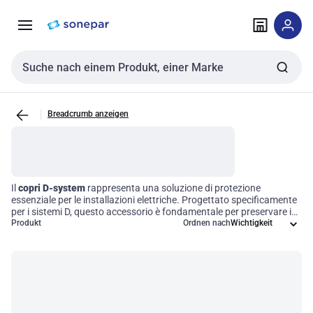
Zur
Zum
Navigation
Inhalt
springen
springen
Sucheingabe
Breadcrumb anzeigen
Il
copri D-system
rappresenta una soluzione di protezione
essenziale per le installazioni elettriche. Progettato specificamente
per i sistemi D, questo accessorio è fondamentale per preservare i
componenti interni da fattori ambientali avversi. Grazie alla sua
Produkt
Ordnen nach
robustezza, garantisce una lunga durata e sicurezza operativa in
un'ampia gamma di applicazioni, contribuendo a mantenere
l'efficienza del tuo sistema elettrico.