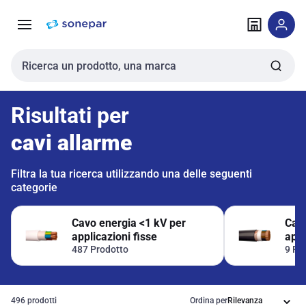
Vai alla
Vai
navigazione
alla
pagina
Cerca input
Risultati per
cavi allarme
Filtra la tua ricerca utilizzando una delle seguenti
categorie
Cavo energia <1 kV per
Cavo
applicazioni fisse
appl
487 Prodotto
9 Pr
496 prodotti
Ordina per