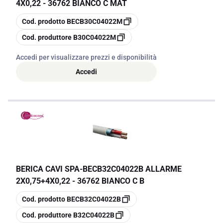
4X0,22 - 36762 BIANCO C MAT
copia
Cod. prodotto
BECB30C04022M
copia
Cod. produttore
B30C04022M
Accedi per visualizzare prezzi e disponibilità
Accedi
BERICA CAVI SPA
-
BECB32C04022B ALLARME
2X0,75+4X0,22 - 36762 BIANCO C B
copia
Cod. prodotto
BECB32C04022B
copia
Cod. produttore
B32C04022B