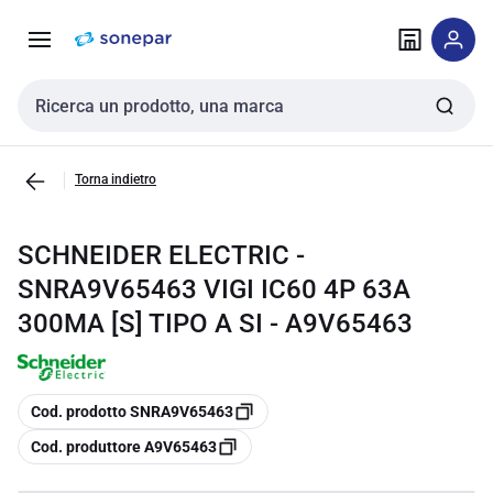
Vai alla
Vai
navigazione
alla
pagina
Cerca input
Torna indietro
SCHNEIDER ELECTRIC -
SNRA9V65463 VIGI IC60 4P 63A
300MA [S] TIPO A SI - A9V65463
copia
Cod. prodotto SNRA9V65463
copia
Cod. produttore A9V65463