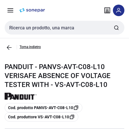
Vai alla
Vai
navigazione
alla
pagina
Cerca input
Torna indietro
PANDUIT - PANVS-AVT-C08-L10
VERISAFE ABSENCE OF VOLTAGE
TESTER WITH - VS-AVT-C08-L10
copia
Cod. prodotto PANVS-AVT-C08-L10
copia
Cod. produttore VS-AVT-C08-L10