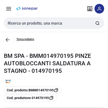
Vai alla
Vai
navigazione
alla
pagina
Cerca input
Torna indietro
BM SPA - BMM014970195 PINZE
AUTOBLOCCANTI SALDATURA A
STAGNO - 014970195
copia
Cod. prodotto BMM014970195
copia
Cod. produttore 014970195