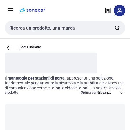
Vai alla
Vai
navigazione
alla
pagina
Cerca input
Torna indietro
Il
montaggio per stazioni di porta
rappresenta una soluzione
fondamentale per garantire la sicurezza e la stabilità dei dispositivi
di comunicazione come citofoni e videocitofoni. La nostra selezione
di telai di montaggio è progettata per ottimizzare l'installazione,
prodotto
Ordina per
assicurando compatibilità e funzionalità all'interno dei sistemi di
accesso. Questi accessori non solo semplificano il processo di
installazione, ma contribuiscono anche a migliorare l'estetica
dell'ingresso, rendendo ogni ambiente più professionale e
accogliente.