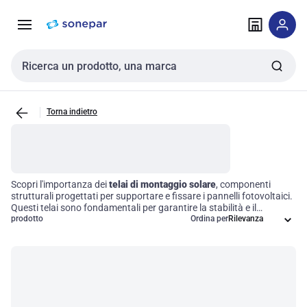
Vai alla
Vai
navigazione
alla
pagina
Cerca input
Torna indietro
Scopri l'importanza dei
telai di montaggio solare
, componenti
strutturali progettati per supportare e fissare i pannelli fotovoltaici.
Questi telai sono fondamentali per garantire la stabilità e il
posizionamento ottimale dei pannelli, consentendo una cattura
prodotto
Ordina per
efficiente dell'energia solare. Realizzati con materiali resistenti, sono
in grado di sopportare diverse condizioni ambientali, assicurando
così un funzionamento affidabile e duraturo nel tempo.