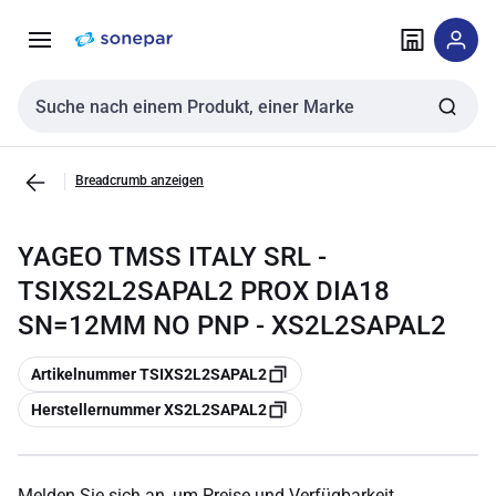
Zur
Zum
Navigation
Inhalt
springen
springen
Sucheingabe
Breadcrumb anzeigen
YAGEO TMSS ITALY SRL -
TSIXS2L2SAPAL2 PROX DIA18
SN=12MM NO PNP - XS2L2SAPAL2
Kopieren
Artikelnummer TSIXS2L2SAPAL2
Kopieren
Herstellernummer XS2L2SAPAL2
Melden Sie sich an, um Preise und Verfügbarkeit