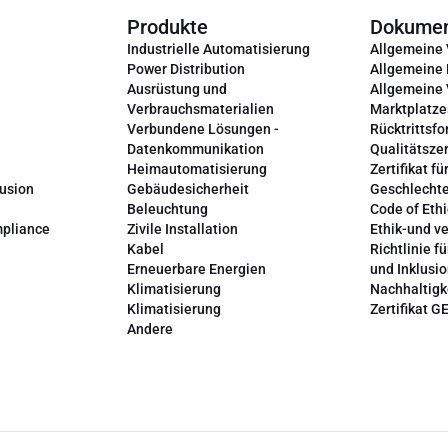
Produkte
Dokume
Industrielle Automatisierung
Allgemeine
Power Distribution
Allgemeine
Ausrüstung und
Allgemeine
Verbrauchsmaterialien
Marktplatze
Verbundene Lösungen -
Rücktrittsfo
Datenkommunikation
Qualitätszer
Heimautomatisierung
Zertifikat fü
lusion
Gebäudesicherheit
Geschlechte
Beleuchtung
Code of Ethi
mpliance
Zivile Installation
Ethik-und v
Kabel
Richtlinie fü
Erneuerbare Energien
und Inklusi
Klimatisierung
Nachhaltigk
Klimatisierung
Zertifikat G
Andere