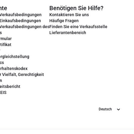
nte
Benötigen Sie Hilfe?
 Verkaufsbedingungen
Kontaktieren Sie uns
 Einkaufsbedingungen
Häufige Fragen
 Verkaufsbedingungen des
Finden Sie eine Verkaufsstelle
s
Lieferantenbereich
rmular
tifikat
r
rgleichstellung
cs
erhaltenskodex
r Vielfalt, Gerechtigkeit
on
eitsbericht
EEIS
Sprache