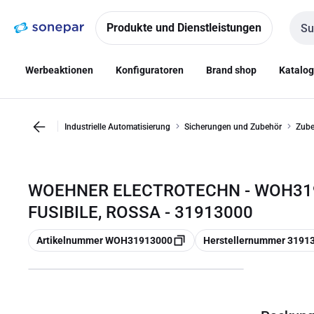
Zur
Zum
Navigation
Inhalt
Produkte und Dienstleistungen
Such
springen
springen
Werbeaktionen
Konfiguratoren
Brand shop
Katalo
Industrielle Automatisierung
Sicherungen und Zubehör
Zube
WOEHNER ELECTROTECHN - WOH319
FUSIBILE, ROSSA - 31913000
Kopieren
Kopieren
Artikelnummer WOH31913000
Herstellernummer 3191