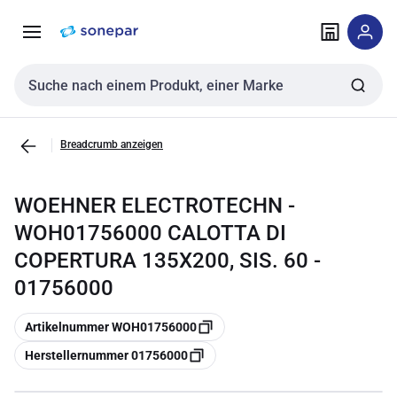
Zur
Zum
Navigation
Inhalt
springen
springen
Sucheingabe
Breadcrumb anzeigen
WOEHNER ELECTROTECHN -
WOH01756000 CALOTTA DI
COPERTURA 135X200, SIS. 60 -
01756000
Kopieren
Artikelnummer WOH01756000
Kopieren
Herstellernummer 01756000