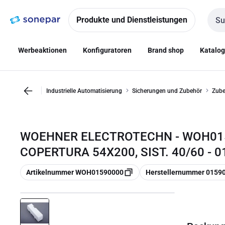
Zur
Zum
Navigation
Inhalt
Produkte und Dienstleistungen
Such
springen
springen
Werbeaktionen
Konfiguratoren
Brand shop
Katalo
Industrielle Automatisierung
Sicherungen und Zubehör
Zube
WOEHNER ELECTROTECHN - WOH015
COPERTURA 54X200, SIST. 40/60 - 
Kopieren
Kopieren
Artikelnummer WOH01590000
Herstellernummer 0159