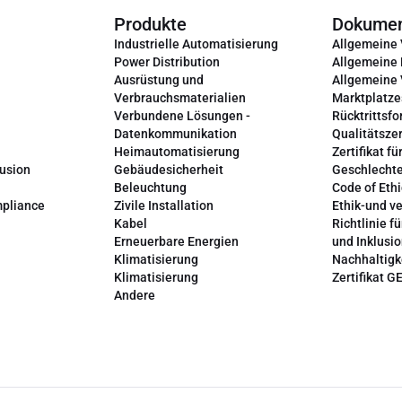
Produkte
Dokume
Industrielle Automatisierung
Allgemeine
Power Distribution
Allgemeine
Ausrüstung und
Allgemeine
Verbrauchsmaterialien
Marktplatze
Verbundene Lösungen -
Rücktrittsfo
Datenkommunikation
Qualitätszer
Heimautomatisierung
Zertifikat fü
lusion
Gebäudesicherheit
Geschlechte
Beleuchtung
Code of Ethi
mpliance
Zivile Installation
Ethik-und v
Kabel
Richtlinie fü
Erneuerbare Energien
und Inklusi
Klimatisierung
Nachhaltigk
Klimatisierung
Zertifikat G
Andere