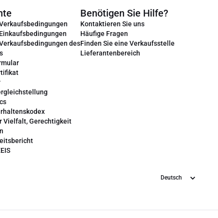
nte
Benötigen Sie Hilfe?
 Verkaufsbedingungen
Kontaktieren Sie uns
 Einkaufsbedingungen
Häufige Fragen
 Verkaufsbedingungen des
Finden Sie eine Verkaufsstelle
s
Lieferantenbereich
rmular
tifikat
r
rgleichstellung
cs
erhaltenskodex
r Vielfalt, Gerechtigkeit
on
eitsbericht
EEIS
Sprache