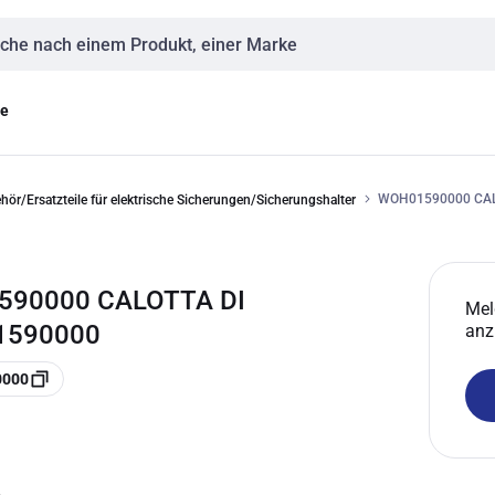
eingabe
ge
WOH01590000 CALO
hör/Ersatzteile für elektrische Sicherungen/Sicherungshalter
90000 CALOTTA DI
Mel
01590000
anz
0000