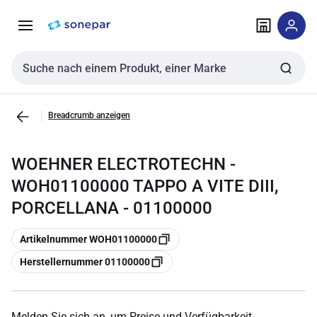
Zur
Zum
Navigation
Inhalt
springen
springen
Sucheingabe
Breadcrumb anzeigen
WOEHNER ELECTROTECHN -
WOH01100000 TAPPO A VITE DIII,
PORCELLANA - 01100000
Kopieren
Artikelnummer WOH01100000
Kopieren
Herstellernummer 01100000
Melden Sie sich an, um Preise und Verfügbarkeit