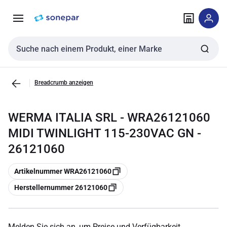
Zur
Zum
Navigation
Inhalt
springen
springen
Sucheingabe
Breadcrumb anzeigen
WERMA ITALIA SRL - WRA26121060
MIDI TWINLIGHT 115-230VAC GN -
26121060
Kopieren
Artikelnummer WRA26121060
Kopieren
Herstellernummer 26121060
Melden Sie sich an, um Preise und Verfügbarkeit