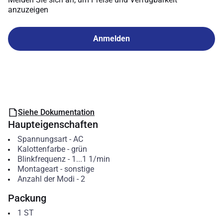
anzuzeigen
Anmelden
Siehe Dokumentation
Haupteigenschaften
Spannungsart
-
AC
Kalottenfarbe
-
grün
Blinkfrequenz
-
1...1
1/min
Montageart
-
sonstige
Anzahl der Modi
-
2
Packung
1
ST