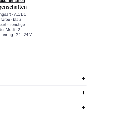
Dokumentation
genschaften
ngsart
-
AC/DC
nfarbe
-
blau
eart
-
sonstige
der Modi
-
2
annung
-
24...24
V
g