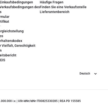
 Einkaufsbedingungen
Häufige Fragen
 Verkaufsbedingungen des
Finden Sie eine Verkaufsstelle
s
Lieferantenbereich
rmular
tifikat
r
rgleichstellung
cs
erhaltenskodex
r Vielfalt, Gerechtigkeit
on
eitsbericht
EEIS
Sprache
 28.000.000 i.v. | USt-IdNr/IdNr IT00825330285 | REA PD 155585