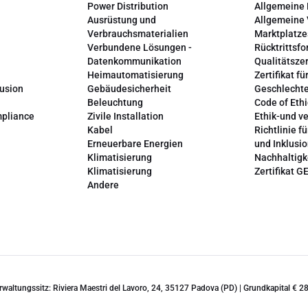
Power Distribution
Allgemeine
Ausrüstung und
Allgemeine
Verbrauchsmaterialien
Marktplatze
Verbundene Lösungen -
Rücktrittsfo
Datenkommunikation
Qualitätszer
Heimautomatisierung
Zertifikat fü
lusion
Gebäudesicherheit
Geschlechte
Beleuchtung
Code of Ethi
mpliance
Zivile Installation
Ethik-und v
Kabel
Richtlinie fü
Erneuerbare Energien
und Inklusi
Klimatisierung
Nachhaltigk
Klimatisierung
Zertifikat G
Andere
erwaltungssitz: Riviera Maestri del Lavoro, 24, 35127 Padova (PD) | Grundkapital €