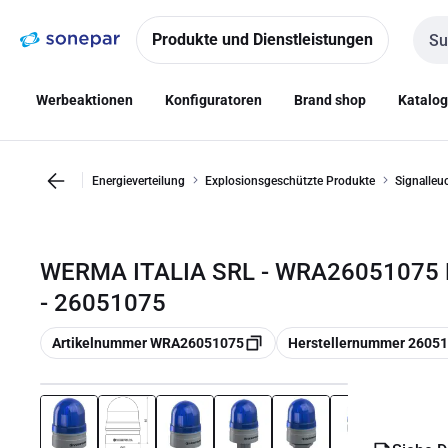
Zur
Zum
Navigation
Inhalt
Produkte und Dienstleistungen
Such
springen
springen
Werbeaktionen
Konfiguratoren
Brand shop
Katalo
Energieverteilung
Explosionsgeschützte Produkte
Signalleu
WERMA ITALIA SRL - WRA26051075 
- 26051075
Kopieren
Kopieren
Artikelnummer WRA26051075
Herstellernummer 2605