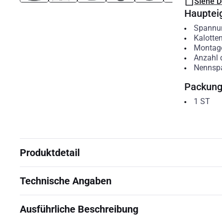
Siehe 
Hauptei
Spannu
Kalotte
Montag
Anzahl 
Nennsp
Packun
1
ST
Produktdetail
Technische Angaben
Ausführliche Beschreibung