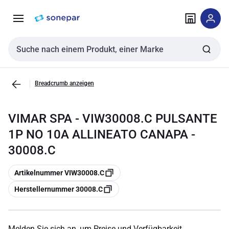
Zur
Zum
Navigation
Inhalt
springen
springen
Sucheingabe
Breadcrumb anzeigen
VIMAR SPA - VIW30008.C PULSANTE
1P NO 10A ALLINEATO CANAPA -
30008.C
Kopieren
Artikelnummer VIW30008.C
Kopieren
Herstellernummer 30008.C
Melden Sie sich an, um Preise und Verfügbarkeit