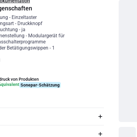
Dokumentation
genschaften
rung
-
Einzeltaster
ngsart
-
Druckknopf
euchtung
-
ja
enstellung
-
Modulargerät für
onsschalterprogramme
der Betätigungswippen
-
1
g
ruck von Produkten
Äquivalent
Sonepar-Schätzung