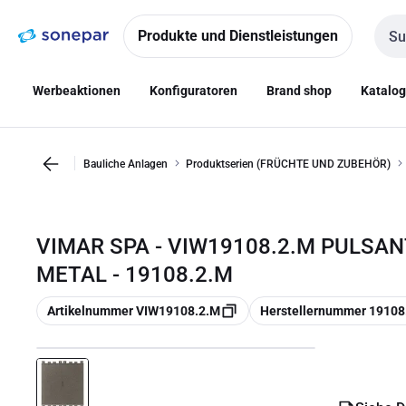
Zur
Zum
Navigation
Inhalt
Produkte und Dienstleistungen
Such
springen
springen
Werbeaktionen
Konfiguratoren
Brand shop
Katalo
Bauliche Anlagen
Produktserien (FRÜCHTE UND ZUBEHÖR)
VIMAR SPA - VIW19108.2.M PULSAN
METAL - 19108.2.M
Kopieren
Kopieren
Artikelnummer VIW19108.2.M
Herstellernummer 19108