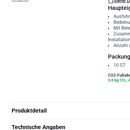
Siehe 
Hauptei
Ausfüh
Bedienu
Mit Bel
Zusamm
Installati
Anzahl 
Packun
10
ST
CO2-Fußabd
0,8 kg CO₂-
Produktdetail
Technische Angaben