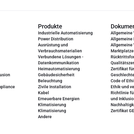
Produkte
Dokume
Industrielle Automatisierung
Allgemeine
Power Distribution
Allgemeine
Ausrüstung und
Allgemeine
Verbrauchsmaterialien
Marktplatze
Verbundene Lösungen -
Rücktrittsfo
Datenkommunikation
Qualitätszer
Heimautomatisierung
Zertifikat fü
lusion
Gebäudesicherheit
Geschlechte
Beleuchtung
Code of Ethi
mpliance
Zivile Installation
Ethik-und v
Kabel
Richtlinie fü
Erneuerbare Energien
und Inklusi
Klimatisierung
Nachhaltigk
Klimatisierung
Zertifikat G
Andere