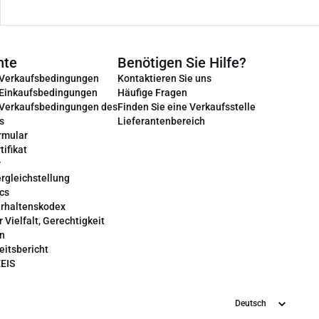
nte
Benötigen Sie Hilfe?
 Verkaufsbedingungen
Kontaktieren Sie uns
 Einkaufsbedingungen
Häufige Fragen
 Verkaufsbedingungen des
Finden Sie eine Verkaufsstelle
s
Lieferantenbereich
rmular
tifikat
r
rgleichstellung
cs
erhaltenskodex
r Vielfalt, Gerechtigkeit
on
eitsbericht
EEIS
Sprache