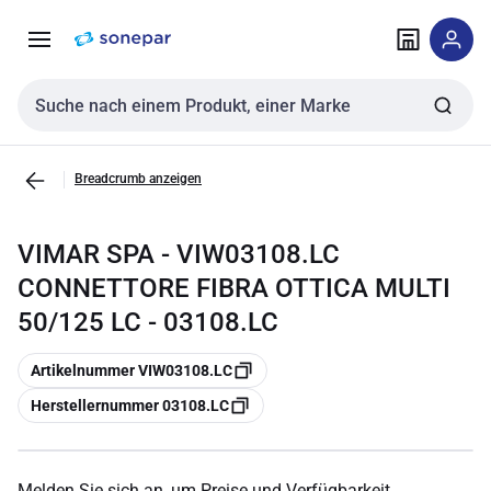
Zur
Zum
Navigation
Inhalt
springen
springen
Sucheingabe
Breadcrumb anzeigen
VIMAR SPA - VIW03108.LC
CONNETTORE FIBRA OTTICA MULTI
50/125 LC - 03108.LC
Kopieren
Artikelnummer VIW03108.LC
Kopieren
Herstellernummer 03108.LC
Melden Sie sich an, um Preise und Verfügbarkeit