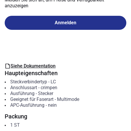
anzuzeigen
Anmelden
Siehe Dokumentation
Haupteigenschaften
Steckverbindertyp
-
LC
Anschlussart
-
crimpen
Ausführung
-
Stecker
Geeignet für Faserart
-
Multimode
APC-Ausführung
-
nein
Packung
1
ST