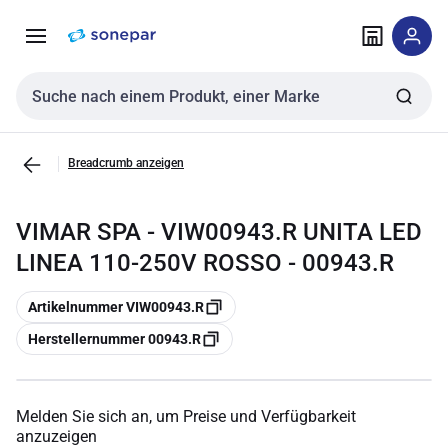
Zur
Zum
Navigation
Inhalt
springen
springen
Sucheingabe
Breadcrumb anzeigen
VIMAR SPA - VIW00943.R UNITA LED
LINEA 110-250V ROSSO - 00943.R
Kopieren
Artikelnummer VIW00943.R
Kopieren
Herstellernummer 00943.R
Melden Sie sich an, um Preise und Verfügbarkeit
anzuzeigen