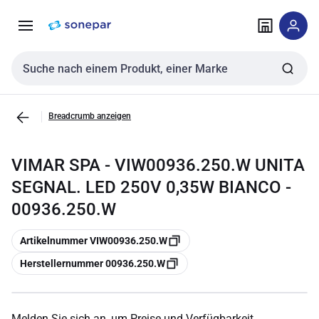
Zur
Zum
Navigation
Inhalt
springen
springen
Sucheingabe
Breadcrumb anzeigen
VIMAR SPA - VIW00936.250.W UNITA
SEGNAL. LED 250V 0,35W BIANCO -
00936.250.W
Kopieren
Artikelnummer VIW00936.250.W
Kopieren
Herstellernummer 00936.250.W
Melden Sie sich an, um Preise und Verfügbarkeit