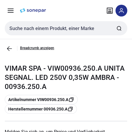
Zur
Zum
Navigation
Inhalt
springen
springen
Sucheingabe
Breadcrumb anzeigen
VIMAR SPA - VIW00936.250.A UNITA
SEGNAL. LED 250V 0,35W AMBRA -
00936.250.A
Kopieren
Artikelnummer VIW00936.250.A
Kopieren
Herstellernummer 00936.250.A
Melden Sie sich an, um Preise und Verfügbarkeit