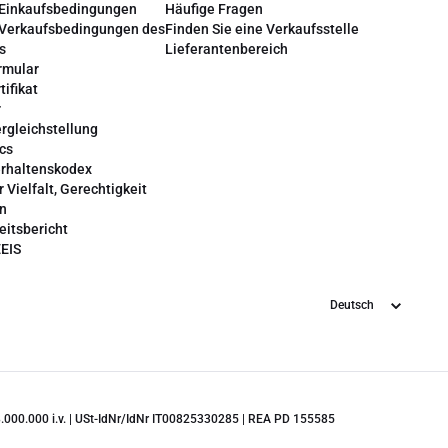
 Einkaufsbedingungen
Häufige Fragen
 Verkaufsbedingungen des
Finden Sie eine Verkaufsstelle
s
Lieferantenbereich
rmular
tifikat
r
rgleichstellung
cs
erhaltenskodex
r Vielfalt, Gerechtigkeit
on
eitsbericht
EEIS
Sprache
 28.000.000 i.v. | USt-IdNr/IdNr IT00825330285 | REA PD 155585