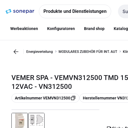
Zur
Zum
Navigation
Inhalt
Produkte und Dienstleistungen
Such
springen
springen
Werbeaktionen
Konfiguratoren
Brand shop
Katalo
Energieverteilung
MODULARES ZUBEHÖR FÜR INT. AUT
Kli
VEMER SPA - VEMVN312500 TMD 15/1
12VAC - VN312500
Kopieren
Kopieren
Artikelnummer VEMVN312500
Herstellernummer VN31