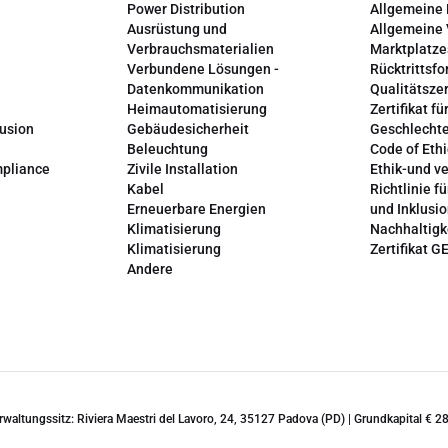
Power Distribution
Allgemeine
Ausrüstung und
Allgemeine
Verbrauchsmaterialien
Marktplatze
Verbundene Lösungen -
Rücktrittsfo
Datenkommunikation
Qualitätszer
Heimautomatisierung
Zertifikat fü
lusion
Gebäudesicherheit
Geschlechte
Beleuchtung
Code of Ethi
mpliance
Zivile Installation
Ethik-und v
Kabel
Richtlinie fü
Erneuerbare Energien
und Inklusi
Klimatisierung
Nachhaltigk
Klimatisierung
Zertifikat G
Andere
erwaltungssitz: Riviera Maestri del Lavoro, 24, 35127 Padova (PD) | Grundkapital €