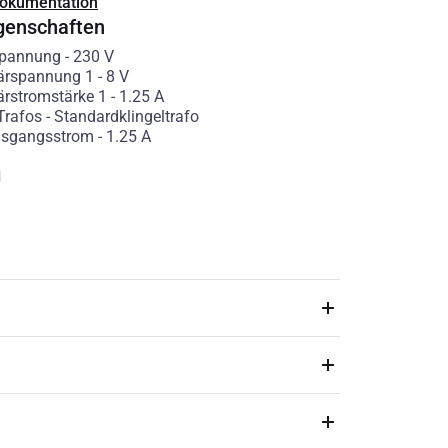
Dokumentation
genschaften
spannung
-
230
V
ärspannung 1
-
8
V
rstromstärke 1
-
1.25
A
Trafos
-
Standardklingeltrafo
usgangsstrom
-
1.25
A
g