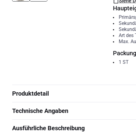
Siehe 
Hauptei
Primär
Sekund
Sekundä
Art des 
Max. A
Packun
1
ST
Produktdetail
Technische Angaben
Ausführliche Beschreibung