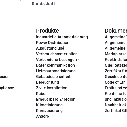
Kundschaft
Produkte
Dokume
Industrielle Automatisierung
Allgemeine
Power Distribution
Allgemeine
Ausrüstung und
Allgemeine
Verbrauchsmaterialien
Marktplatze
Verbundene Lösungen -
Rücktrittsfo
Datenkommunikation
Qualitätszer
Heimautomatisierung
Zertifikat fü
lusion
Gebäudesicherheit
Geschlechte
Beleuchtung
Code of Ethi
mpliance
Zivile Installation
Ethik-und v
Kabel
Richtlinie fü
Erneuerbare Energien
und Inklusi
Klimatisierung
Nachhaltigk
Klimatisierung
Zertifikat G
Andere