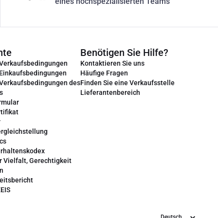
eines hochspezialisierten Teams
nte
Benötigen Sie Hilfe?
 Verkaufsbedingungen
Kontaktieren Sie uns
 Einkaufsbedingungen
Häufige Fragen
 Verkaufsbedingungen des
Finden Sie eine Verkaufsstelle
s
Lieferantenbereich
rmular
tifikat
r
rgleichstellung
cs
erhaltenskodex
r Vielfalt, Gerechtigkeit
on
eitsbericht
EEIS