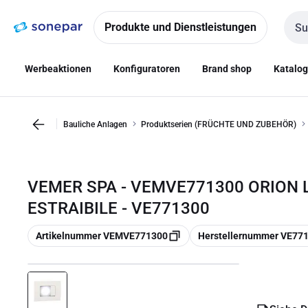
Zur
Zum
Navigation
Inhalt
Produkte und Dienstleistungen
Such
springen
springen
Werbeaktionen
Konfiguratoren
Brand shop
Katalo
Bauliche Anlagen
Produktserien (FRÜCHTE UND ZUBEHÖR)
VEMER SPA - VEMVE771300 ORION 
ESTRAIBILE - VE771300
Kopieren
Kopieren
Artikelnummer VEMVE771300
Herstellernummer VE77